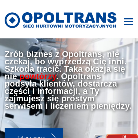
Zrób biznes z Opoltrans, nie
czekaj, bo wyprzedzą Cię inni.
Szkoda tracić. Taka okazja się
nie
powtórzy
. Opoltrans
podsyła klientów, dostarcza
części i informacji, a Ty
zajmujesz się prostym
serwisem i liczeniem pieniędzy.
Zobacz więcej