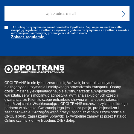
TAK, chcę otrzymywać na e-mail newsletter Opoltrans. Zapisując się na Newsletter
akceptuję regulamin Opoltrans i wyraźam zgodę na otrzymywanie z Opoltrans e-maili z
informacjami handlowymi, promocjami i aktualnościami.
Zobacz regulamin
OPOLTRANS to nie tylko części do ciężarówek, to szeroki asortyment
niezbędny do utrzymania i efektywnego prowadzenia transportu. Opony,
części, materiały eksploatacyjne, oleje, filtry, narzędzia, wyposażenie
warsztatu, serwis mobilny, diagnostyka, wymiana zakupionych części i
gwarancja, że Klient to czego potrzebuje otrzyma w najlepszej jakości i
najniższej cenie. Współpracując z OPOLTRANS możesz liczyć na solidnego
partnera w biznesie. Gwarancją tego jest nasza pasja, profesjonalizm i
zaangażowanie. Szczegóły współpracy uzgodnisz w najbliższym oddziale
OPOLTRANS, zapraszamy. Sprawdź jak wygodnie zamówisz przez Katalog
Online czynny 7 dni w tygodniu, 24h / dobę.