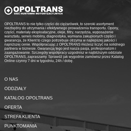
OPOLTRANS to nie tylko części do ciężarówek, to szeroki asortyment
niezbędny do utrzymania i efektywnego prowadzenia transportu. Opony,
części, materiały eksploatacyjne, oleje, filtry, narzędzia, wyposażenie
warsztatu, serwis mobilny, diagnostyka, wymiana zakupionych części i
gwarancja, że Klient to czego potrzebuje otrzyma w najlepszej jakości i
najniższej cenie. Współpracując z OPOLTRANS możesz liczyć na solidnego
partnera w biznesie. Gwarancją tego jest nasza pasja, profesjonalizm i
zaangażowanie. Szczegóły współpracy uzgodnisz w najbliższym oddziale
OPOLTRANS, zapraszamy. Sprawdź jak wygodnie zamówisz przez Katalog
Online czynny 7 dni w tygodniu, 24h / dobę.
O NAS
ODDZIAŁY
KATALOG OPOLTRANS
OFERTA
STREFA KLIENTA
PUNKTOMANIA