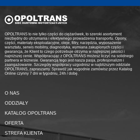
OPOLTRANS to nie tylko części do ciężarówek, to szeroki asortyment
niezbędny do utrzymania i efektywnego prowadzenia transportu. Opony,
części, materiały eksploatacyjne, oleje, filtry, narzędzia, wyposażenie
warsztatu, serwis mobilny, diagnostyka, wymiana zakupionych części i
gwarancja, że Klient to czego potrzebuje otrzyma w najlepszej jakości i
najniższej cenie. Współpracując z OPOLTRANS możesz liczyć na solidnego
partnera w biznesie. Gwarancją tego jest nasza pasja, profesjonalizm i
zaangażowanie. Szczegóły współpracy uzgodnisz w najbliższym oddziale
OPOLTRANS, zapraszamy. Sprawdź jak wygodnie zamówisz przez Katalog
Online czynny 7 dni w tygodniu, 24h / dobę.
O NAS
ODDZIAŁY
KATALOG OPOLTRANS
OFERTA
STREFA KLIENTA