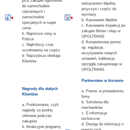
przy zakupie ogumienia
wskazaniem błędów,
do samochodów
przyczyn i części do
ciężarowych i
wymiany
samochodów
b. Kasowanie błędów
specjalnych w super
c. Kasowanie inspekcji po
cenie
zakupie filtrów i oleju w
b. Najniższe ceny w
OPOLTRANS
Polsce
d. Komputerowa pomoc
c. Najkrótszy czas
np. regulacje,
oczekiwania na części
wczytywanie nowych
d. Najszybsza obsługa
ustawień, kalibracja
Klientów
sprzęgła zakupionego w
OPOLTRANS
Partnerstwo w biznesie
Nagrody dla stałych
a. Pomoc w prowadzeniu
Klientów
firmy
b. Szkolenia dla
a. Punktomania, czyli
mechaników
nagrody za punkty
c. E-informacje
zbierane podczas
techniczne
zakupów
d. Dostęp do informacji o
b. Atrakcyjne programy
nowościach