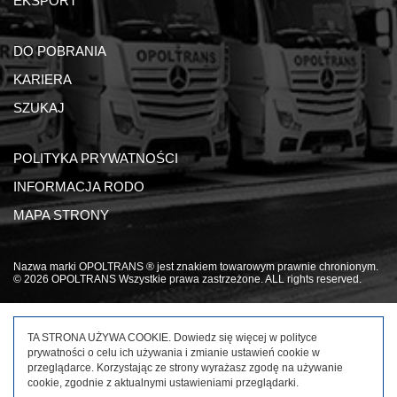
EKSPORT
DO POBRANIA
KARIERA
SZUKAJ
POLITYKA PRYWATNOŚCI
INFORMACJA RODO
MAPA STRONY
Nazwa marki OPOLTRANS ® jest znakiem towarowym prawnie chronionym.
© 2026 OPOLTRANS Wszystkie prawa zastrzeżone. ALL rights reserved.
TA STRONA UŻYWA COOKIE. Dowiedz się więcej w
polityce
prywatności
o celu ich używania i zmianie ustawień cookie w
przeglądarce. Korzystając ze strony wyrażasz zgodę na używanie
cookie, zgodnie z aktualnymi ustawieniami przeglądarki.