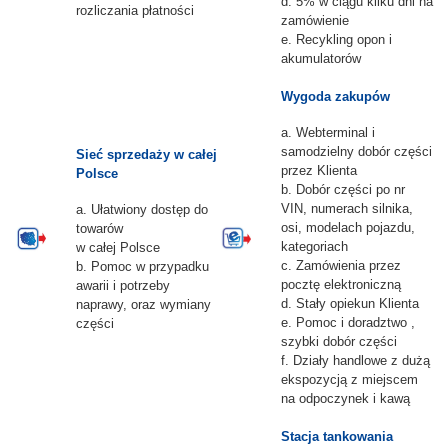
d. 5% w ciągu kilku dni na
rozliczania płatności
zamówienie
e. Recykling opon i
akumulatorów
Wygoda zakupów
a. Webterminal i
samodzielny dobór części
Sieć sprzedaży w całej
przez Klienta
Polsce
b. Dobór części po nr
VIN, numerach silnika,
a. Ułatwiony dostęp do
osi, modelach pojazdu,
towarów
kategoriach
w całej Polsce
c. Zamówienia przez
b. Pomoc w przypadku
pocztę elektroniczną
awarii i potrzeby
d. Stały opiekun Klienta
naprawy, oraz wymiany
e. Pomoc i doradztwo ,
części
szybki dobór części
f. Działy handlowe z dużą
ekspozycją z miejscem
na odpoczynek i kawą
Stacja tankowania