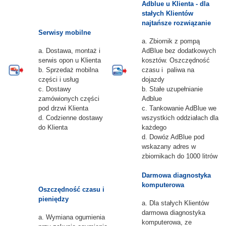
Adblue u Klienta - dla
stałych Klientów
najtańsze rozwiązanie
Serwisy mobilne
a. Zbiornik z pompą
a.
Dostawa, montaż i
AdBlue bez dodatkowych
serwis opon u Klienta
kosztów. Oszczędność
b. Sprzedaż mobilna
czasu i paliwa na
części i usług
dojazdy
c. Dostawy
b. Stałe uzupełnianie
zamówionych części
Adblue
pod drzwi Klienta
c. Tankowanie AdBlue we
d. Codzienne dostawy
wszystkich oddziałach dla
do Klienta
każdego
d. Dowóz AdBlue pod
wskazany adres w
zbiornikach do 1000 litrów
Darmowa diagnostyka
komputerowa
Oszczędność czasu i
pieniędzy
a.
Dla stałych Klientów
darmowa diagnostyka
a. Wymiana ogumienia
komputerowa, ze