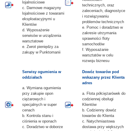
lojalnościowe
technicznych, oraz
c. Darmowe magazyny
zaleceniach, diagnostyce
lojalnościowe z towarami
i rozwiązywaniu
eksploatacyjnymi u
problemów technicznych
Klientów
e. Pomoc i doradztwo w
d. Wyposażenie
zakresie utrzymania
serwisów w urządzenia
sprawności floty
warsztatowe
samochodów
e. Zwrot pieniędzy za
f. Wyposażanie
zakupy w Punktomanii
warsztatów w celu
rozwoju biznesu
Serwisy ogumienia w
Dowóz towarów pod
oddziałach
wskazany przez Klienta
adres
a. Wymiana ogumienia
przy zakupie opon
a. Flota półciężarówek do
ciężarowych i
codziennej obsługi
specjalnych w super
Klientów
cenach
b. Codzienny dowóz
b. Kontrola stanu i
towarów do Klienta
ciśnienia w oponach
c. Natychmiastowa
c. Doradztwo w doborze
dostawa przy większych