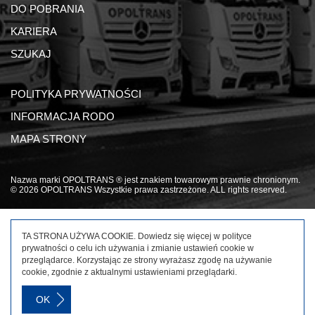
DO POBRANIA
KARIERA
SZUKAJ
POLITYKA PRYWATNOŚCI
INFORMACJA RODO
MAPA STRONY
Nazwa marki OPOLTRANS ® jest znakiem towarowym prawnie chronionym.
© 2026 OPOLTRANS Wszystkie prawa zastrzeżone. ALL rights reserved.
TA STRONA UŻYWA COOKIE. Dowiedz się więcej w
polityce
prywatności
o celu ich używania i zmianie ustawień cookie w
przeglądarce. Korzystając ze strony wyrażasz zgodę na używanie
cookie, zgodnie z aktualnymi ustawieniami przeglądarki.
OK