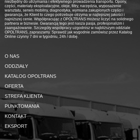
niezbędny do utrzymania i efektywnego prowadzenia transportu. Opony,
części, materiały eksploatacyjne, oleje, filtry, narzędzia, wyposażenie
warsztatu, serwis mobilny, diagnostyka, wymiana zakupionych części i
gwarancja, że Klient to czego potrzebuje otrzyma w najlepszej jakości i
najniższej cenie. Współpracując z OPOLTRANS możesz liczyć na solidnego
partnera w biznesie. Gwarancją tego jest nasza pasja, profesjonalizm i
zaangażowanie. Szczegóły współpracy uzgodnisz w najbliższym oddziale
OPOLTRANS, zapraszamy. Sprawdź jak wygodnie zamówisz przez Katalog
Online czynny 7 dni w tygodniu, 24h / dobę.
O NAS
ODDZIAŁY
KATALOG OPOLTRANS
OFERTA
STREFA KLIENTA
PUNKTOMANIA
KONTAKT
EKSPORT