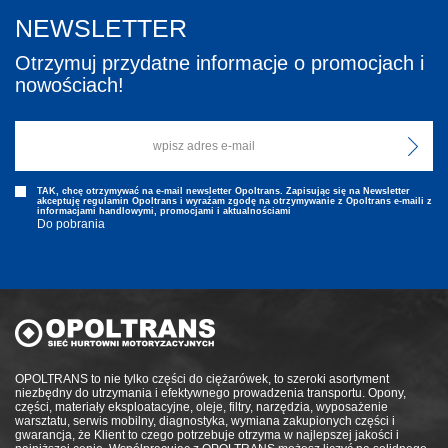
NEWSLETTER
Otrzymuj przydatne informacje o promocjach i
nowościach!
TAK, chcę otrzymywać na e-mail newsletter Opoltrans. Zapisując się na Newsletter
akceptuję regulamin Opoltrans i wyraźam zgodę na otrzymywanie z Opoltrans e-maili z
informacjami handlowymi, promocjami i aktualnościami
Do pobrania
OPOLTRANS to nie tylko części do ciężarówek, to szeroki asortyment
niezbędny do utrzymania i efektywnego prowadzenia transportu. Opony,
części, materiały eksploatacyjne, oleje, filtry, narzędzia, wyposażenie
warsztatu, serwis mobilny, diagnostyka, wymiana zakupionych części i
gwarancja, że Klient to czego potrzebuje otrzyma w najlepszej jakości i