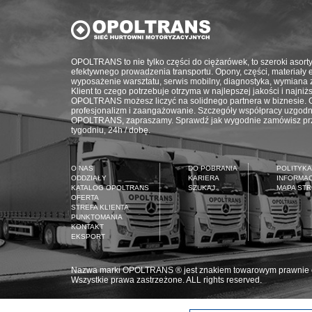
OPOLTRANS to nie tylko części do ciężarówek, to szeroki asort
efektywnego prowadzenia transportu. Opony, części, materiały eks
wyposażenie warsztatu, serwis mobilny, diagnostyka, wymiana 
Klient to czego potrzebuje otrzyma w najlepszej jakości i najni
OPOLTRANS możesz liczyć na solidnego partnera w biznesie. G
profesjonalizm i zaangażowanie. Szczegóły współpracy uzgodn
OPOLTRANS, zapraszamy. Sprawdź jak wygodnie zamówisz prze
tygodniu, 24h / dobę.
O NAS
DO POBRANIA
POLITYKA
ODDZIAŁY
KARIERA
INFORMA
KATALOG OPOLTRANS
SZUKAJ
MAPA ST
OFERTA
STREFA KLIENTA
PUNKTOMANIA
KONTAKT
EKSPORT
Nazwa marki OPOLTRANS ® jest znakiem towarowym prawnie
Wszystkie prawa zastrzeżone. ALL rights reserved.