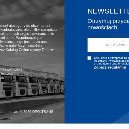
NEWSLETT
Otrzymuj przyda
yment niezbędny do utrzymania i
nowościach!
ploatacyjne, oleje, filtry, narzędzia,
zakupionych części i gwarancja, że
ższej cenie. Współpracując z
warancją tego jest nasza pasja,
isz w najbliższym oddziale
z Katalog Online czynny 7 dni w
TAK, chcę otrzymywać na e-
Opoltrans i wyraźam zgodę
promocjami i aktualnościa
Zobacz regulamin
 PRYWATNOŚCI
CJA RODO
RONY
 chronionym. © 2026 OPOLTRANS