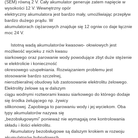
(SEM) równą 2 V. Cały akumulator generuje zatem napięcie w
wysokości 12 V. Wewnętrzny opór
elektryczny akumulatora jest bardzo mały, umożliwiając przepływ
bardzo dużego prądu. W
akumulatorach ciężarowych znajduje się 12 ogniw co daje łącznie
moc 24 V.
Istotną wadą akumulatorów kwasowo- ołowiowych jest
możliwość wycieku z nich kwasu
siarkowego oraz parowanie wody powodujące zbyt duże stężenie
w elektrolicie i konieczność
okresowego uzupełniania. Rozwiązaniem problemu jest
stosowanie bardzo szczelnej,
nierozbieralnej obudowy lub zastosowanie elektrolitu żelowego.
Elektrolity żelowe są w dalszym
ciągu wodnymi roztworami kwasu siarkowego do którego dodaje
się środka żelującego np. żywicy
silikonowej. Zapobiega to parowaniu wody i jej wyciekom. Oba
typy akumulatorów nazywa się
„bezobsługowymi” ponieważ nie wymagają one kontrolowania
składu i ilości elektrolitu.
Akumulatory bezobsługowe są dalszym krokiem w rozwoju
akumulatorów hybrydowych.