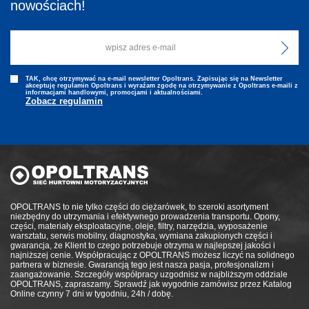
nowościach!
TAK, chcę otrzymywać na e-mail newsletter Opoltrans. Zapisując się na Newsletter
akceptuję regulamin Opoltrans i wyraźam zgodę na otrzymywanie z Opoltrans e-maili z
informacjami handlowymi, promocjami i aktualnościami.
Zobacz regulamin
OPOLTRANS to nie tylko części do ciężarówek, to szeroki asortyment
niezbędny do utrzymania i efektywnego prowadzenia transportu. Opony,
części, materiały eksploatacyjne, oleje, filtry, narzędzia, wyposażenie
warsztatu, serwis mobilny, diagnostyka, wymiana zakupionych części i
gwarancja, że Klient to czego potrzebuje otrzyma w najlepszej jakości i
najniższej cenie. Współpracując z OPOLTRANS możesz liczyć na solidnego
partnera w biznesie. Gwarancją tego jest nasza pasja, profesjonalizm i
zaangażowanie. Szczegóły współpracy uzgodnisz w najbliższym oddziale
OPOLTRANS, zapraszamy. Sprawdź jak wygodnie zamówisz przez Katalog
Online czynny 7 dni w tygodniu, 24h / dobę.