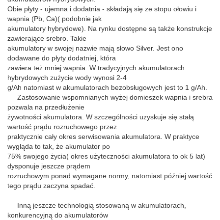
Obie płyty - ujemna i dodatnia - składają się ze stopu ołowiu i
wapnia (Pb, Ca)( podobnie jak
akumulatory hybrydowe). Na rynku dostępne są także konstrukcje
zawierające srebro. Takie
akumulatory w swojej nazwie mają słowo Silver. Jest ono
dodawane do płyty dodatniej, która
zawiera też mniej wapnia. W tradycyjnych akumulatorach
hybrydowych zużycie wody wynosi 2-4
g/Ah natomiast w akumulatorach bezobsługowych jest to 1 g/Ah.
Zastosowanie wspomnianych wyżej domieszek wapnia i srebra
pozwala na przedłużenie
żywotności akumulatora. W szczególności uzyskuje się stałą
wartość prądu rozruchowego przez
praktycznie cały okres serwisowania akumulatora. W praktyce
wygląda to tak, że akumulator po
75% swojego życia( okres użyteczności akumulatora to ok 5 lat)
dysponuje jeszcze prądem
rozruchowym ponad wymagane normy, natomiast później wartość
tego prądu zaczyna spadać.
Inną jeszcze technologią stosowaną w akumulatorach,
konkurencyjną do akumulatorów