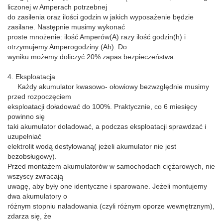
liczonej w Amperach potrzebnej
do zasilenia oraz ilości godzin w jakich wyposażenie będzie
zasilane. Następnie musimy wykonać
proste mnożenie: ilość Amperów(A) razy ilość godzin(h) i
otrzymujemy Amperogodziny (Ah). Do
wyniku możemy doliczyć 20% zapas bezpieczeństwa.
4. Eksploatacja
Każdy akumulator kwasowo- ołowiowy bezwzględnie musimy
przed rozpoczęciem
eksploatacji doładować do 100%. Praktycznie, co 6 miesięcy
powinno się
taki akumulator doładować, a podczas eksploatacji sprawdzać i
uzupełniać
elektrolit wodą destylowaną( jeżeli akumulator nie jest
bezobsługowy).
Przed montażem akumulatorów w samochodach ciężarowych, nie
wszyscy zwracają
uwagę, aby były one identyczne i sparowane. Jeżeli montujemy
dwa akumulatory o
różnym stopniu naładowania (czyli różnym oporze wewnętrznym),
zdarza się, że