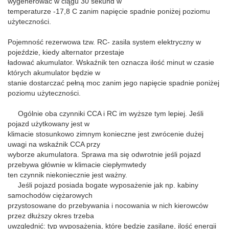
wygenerować w ciągu 30 sekund w
temperaturze -17,8 C zanim napięcie spadnie poniżej poziomu
użyteczności.
Pojemność rezerwowa tzw. RC- zasila system elektryczny w
pojeździe, kiedy alternator przestaje
ładować akumulator. Wskaźnik ten oznacza ilość minut w czasie
których akumulator będzie w
stanie dostarczać pełną moc zanim jego napięcie spadnie poniżej
poziomu użyteczności.
Ogólnie oba czynniki CCA i RC im wyższe tym lepiej. Jeśli
pojazd użytkowany jest w
klimacie stosunkowo zimnym konieczne jest zwrócenie dużej
uwagi na wskaźnik CCA przy
wyborze akumulatora. Sprawa ma się odwrotnie jeśli pojazd
przebywa głównie w klimacie ciepłymwtedy
ten czynnik niekoniecznie jest ważny.
Jeśli pojazd posiada bogate wyposażenie jak np. kabiny
samochodów ciężarowych
przystosowane do przebywania i nocowania w nich kierowców
przez dłuższy okres trzeba
uwzględnić: typ wyposażenia, które będzie zasilane, ilość energii