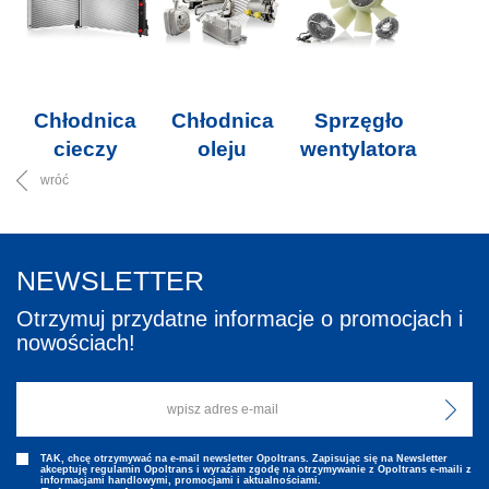
Chłodnica
Chłodnica
Sprzęgło
cieczy
oleju
wentylatora
wróć
NEWSLETTER
Otrzymuj przydatne informacje o promocjach i
nowościach!
TAK, chcę otrzymywać na e-mail newsletter Opoltrans. Zapisując się na Newsletter
akceptuję regulamin Opoltrans i wyraźam zgodę na otrzymywanie z Opoltrans e-maili z
informacjami handlowymi, promocjami i aktualnościami.