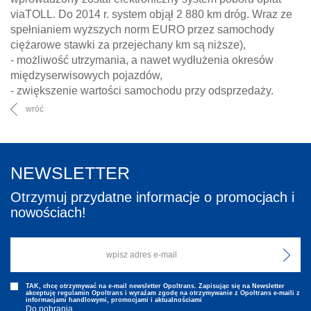
viaTOLL. Do 2014 r. system objął 2 880 km dróg. Wraz ze
spełnianiem wyższych norm EURO przez samochody
ciężarowe stawki za przejechany km są niższe),
- możliwość utrzymania, a nawet wydłużenia okresów
międzyserwisowych pojazdów,
- zwiększenie wartości samochodu przy odsprzedaży.
wróć
NEWSLETTER
Otrzymuj przydatne informacje o promocjach i
nowościach!
TAK, chcę otrzymywać na e-mail newsletter Opoltrans. Zapisując się na Newsletter
akceptuję regulamin Opoltrans i wyraźam zgodę na otrzymywanie z Opoltrans e-maili z
informacjami handlowymi, promocjami i aktualnościami
Do pobrania