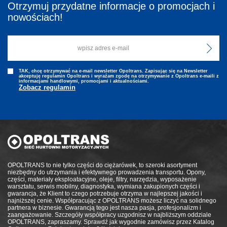
Otrzymuj przydatne informacje o promocjach i
nowościach!
TAK, chcę otrzymywać na e-mail newsletter Opoltrans. Zapisując się na Newsletter
akceptuję regulamin Opoltrans i wyraźam zgodę na otrzymywanie z Opoltrans e-maili z
informacjami handlowymi, promocjami i aktualnościami.
Zobacz regulamin
OPOLTRANS to nie tylko części do ciężarówek, to szeroki asortyment
niezbędny do utrzymania i efektywnego prowadzenia transportu. Opony,
części, materiały eksploatacyjne, oleje, filtry, narzędzia, wyposażenie
warsztatu, serwis mobilny, diagnostyka, wymiana zakupionych części i
gwarancja, że Klient to czego potrzebuje otrzyma w najlepszej jakości i
najniższej cenie. Współpracując z OPOLTRANS możesz liczyć na solidnego
partnera w biznesie. Gwarancją tego jest nasza pasja, profesjonalizm i
zaangażowanie. Szczegóły współpracy uzgodnisz w najbliższym oddziale
OPOLTRANS, zapraszamy. Sprawdź jak wygodnie zamówisz przez Katalog