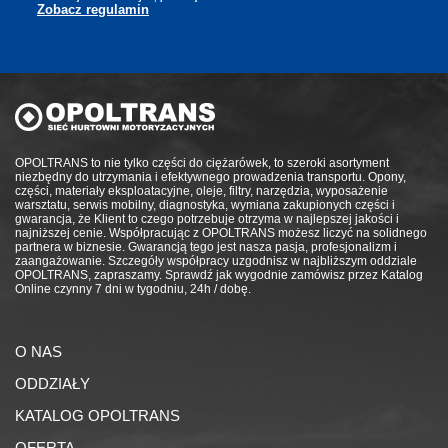
Zobacz regulamin
OPOLTRANS to nie tylko części do ciężarówek, to szeroki asortyment
niezbędny do utrzymania i efektywnego prowadzenia transportu. Opony,
części, materiały eksploatacyjne, oleje, filtry, narzędzia, wyposażenie
warsztatu, serwis mobilny, diagnostyka, wymiana zakupionych części i
gwarancja, że Klient to czego potrzebuje otrzyma w najlepszej jakości i
najniższej cenie. Współpracując z OPOLTRANS możesz liczyć na solidnego
partnera w biznesie. Gwarancją tego jest nasza pasja, profesjonalizm i
zaangażowanie. Szczegóły współpracy uzgodnisz w najbliższym oddziale
OPOLTRANS, zapraszamy. Sprawdź jak wygodnie zamówisz przez Katalog
Online czynny 7 dni w tygodniu, 24h / dobę.
O NAS
ODDZIAŁY
KATALOG OPOLTRANS
OFERTA