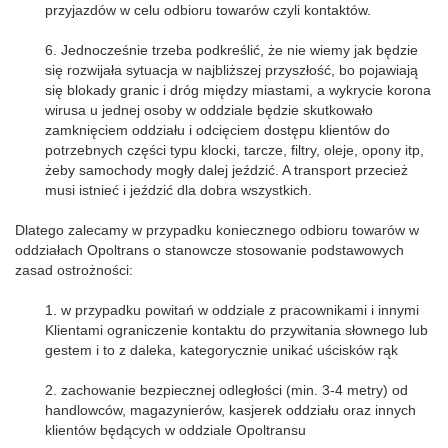
przyjazdów w celu odbioru towarów czyli kontaktów.
6. Jednocześnie trzeba podkreślić, że nie wiemy jak będzie
się rozwijała sytuacja w najbliższej przyszłość, bo pojawiają
się blokady granic i dróg między miastami, a wykrycie korona
wirusa u jednej osoby w oddziale będzie skutkowało
zamknięciem oddziału i odcięciem dostępu klientów do
potrzebnych części typu klocki, tarcze, filtry, oleje, opony itp,
żeby samochody mogły dalej jeździć. A transport przecież
musi istnieć i jeździć dla dobra wszystkich.
Dlatego zalecamy w przypadku koniecznego odbioru towarów w
oddziałach Opoltrans o stanowcze stosowanie podstawowych
zasad ostrożności:
1. w przypadku powitań w oddziale z pracownikami i innymi
Klientami ograniczenie kontaktu do przywitania słownego lub
gestem i to z daleka, kategorycznie unikać uścisków rąk
2. zachowanie bezpiecznej odległości (min. 3-4 metry) od
handlowców, magazynierów, kasjerek oddziału oraz innych
klientów będących w oddziale Opoltransu