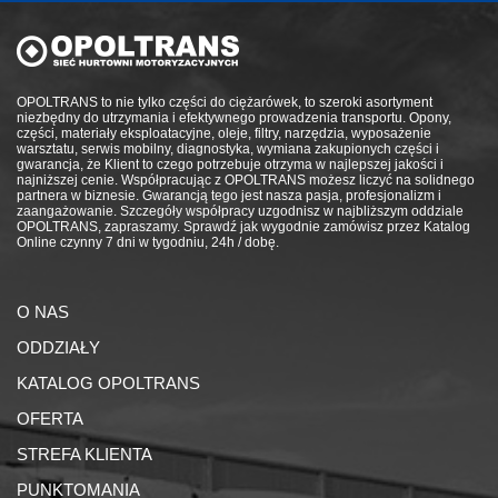
OPOLTRANS to nie tylko części do ciężarówek, to szeroki asortyment
niezbędny do utrzymania i efektywnego prowadzenia transportu. Opony,
części, materiały eksploatacyjne, oleje, filtry, narzędzia, wyposażenie
warsztatu, serwis mobilny, diagnostyka, wymiana zakupionych części i
gwarancja, że Klient to czego potrzebuje otrzyma w najlepszej jakości i
najniższej cenie. Współpracując z OPOLTRANS możesz liczyć na solidnego
partnera w biznesie. Gwarancją tego jest nasza pasja, profesjonalizm i
zaangażowanie. Szczegóły współpracy uzgodnisz w najbliższym oddziale
OPOLTRANS, zapraszamy. Sprawdź jak wygodnie zamówisz przez Katalog
Online czynny 7 dni w tygodniu, 24h / dobę.
O NAS
ODDZIAŁY
KATALOG OPOLTRANS
OFERTA
STREFA KLIENTA
PUNKTOMANIA