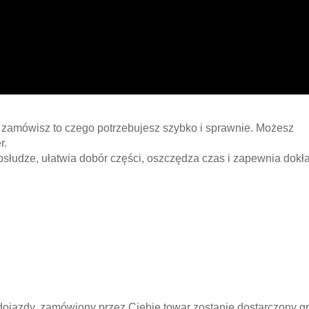
zamówisz to czego potrzebujesz szybko i sprawnie. Możesz
r.
bsłudze, ułatwia dobór części, oszczędza czas i zapewnia dokł
dojazdy, zamówiony przez Ciebie towar zostanie dostarczony gra