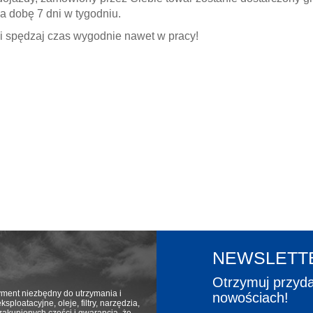
a dobę 7 dni w tygodniu.
i spędzaj czas wygodnie nawet w pracy!
NEWSLETT
Otrzymuj przyda
yment niezbędny do utrzymania i
nowościach!
ploatacyjne, oleje, filtry, narzędzia,