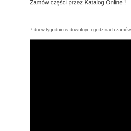
Zamów części przez Katalog Online !
7 dni w tygodniu w dowolnych godzinach zamów