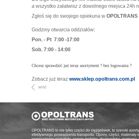
a wszystko załatwisz z dowolnego miejsca 24h n
Zgłoś się do swojego opiekuna w
OPOLTRANS
Godziny otwarcia oddziałów:
Pon. - Pt 7:00 -17:00
Sob. 7:00 - 14:00
Chcesz sprawdzić już teraz asortyment ? bez logowania ?
Zobacz już teraz
www.sklep.opoltrans.com.pl
wróć
OPOLTRANS to nie tylko części do ciężarówek, to szeroki asort
efektywnego prowadzenia transportu. Opony, części, materiały eks