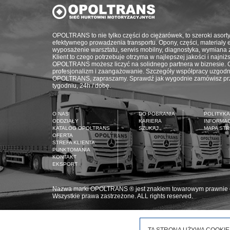
OPOLTRANS to nie tylko części do ciężarówek, to szeroki asort
efektywnego prowadzenia transportu. Opony, części, materiały eks
wyposażenie warsztatu, serwis mobilny, diagnostyka, wymiana 
Klient to czego potrzebuje otrzyma w najlepszej jakości i najni
OPOLTRANS możesz liczyć na solidnego partnera w biznesie. G
profesjonalizm i zaangażowanie. Szczegóły współpracy uzgodn
OPOLTRANS, zapraszamy. Sprawdź jak wygodnie zamówisz prze
tygodniu, 24h / dobę.
O NAS
DO POBRANIA
POLITYKA
ODDZIAŁY
KARIERA
INFORMA
KATALOG OPOLTRANS
SZUKAJ
MAPA ST
OFERTA
STREFA KLIENTA
PUNKTOMANIA
KONTAKT
EKSPORT
Nazwa marki OPOLTRANS ® jest znakiem towarowym prawnie
Wszystkie prawa zastrzeżone. ALL rights reserved.