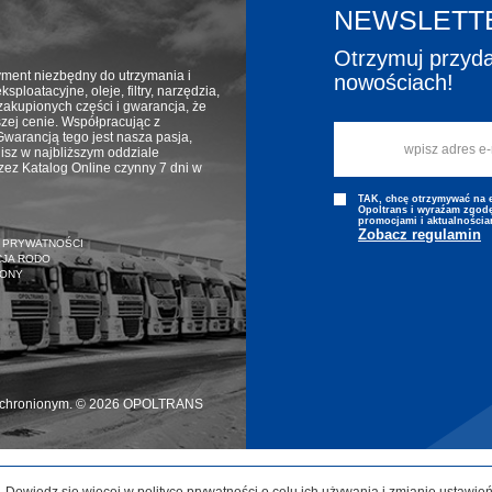
NEWSLETT
Otrzymuj przyda
yment niezbędny do utrzymania i
nowościach!
ploatacyjne, oleje, filtry, narzędzia,
zakupionych części i gwarancja, że
ższej cenie. Współpracując z
warancją tego jest nasza pasja,
isz w najbliższym oddziale
z Katalog Online czynny 7 dni w
TAK, chcę otrzymywać na e-
Opoltrans i wyraźam zgodę
promocjami i aktualnościa
Zobacz regulamin
 PRYWATNOŚCI
CJA RODO
RONY
 chronionym. © 2026 OPOLTRANS