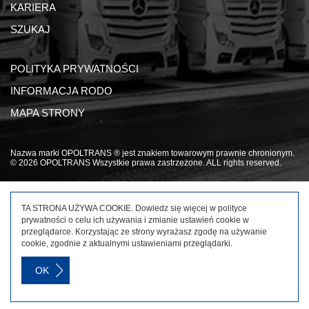
KARIERA
SZUKAJ
POLITYKA PRYWATNOŚCI
INFORMACJA RODO
MAPA STRONY
Nazwa marki OPOLTRANS ® jest znakiem towarowym prawnie chronionym.
© 2026 OPOLTRANS Wszystkie prawa zastrzeżone. ALL rights reserved.
TA STRONA UŻYWA COOKIE. Dowiedz się więcej w
polityce
prywatności
o celu ich używania i zmianie ustawień cookie w
przeglądarce. Korzystając ze strony wyrażasz zgodę na używanie
cookie, zgodnie z aktualnymi ustawieniami przeglądarki.
OK