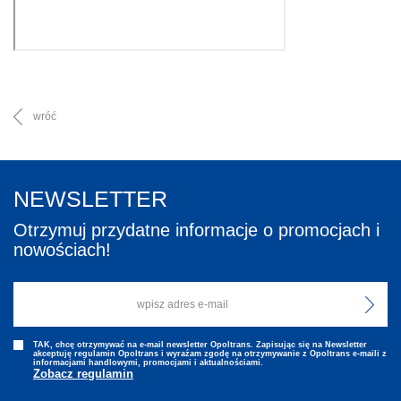
wróć
NEWSLETTER
Otrzymuj przydatne informacje o promocjach i
nowościach!
TAK, chcę otrzymywać na e-mail newsletter Opoltrans. Zapisując się na Newsletter
akceptuję regulamin Opoltrans i wyraźam zgodę na otrzymywanie z Opoltrans e-maili z
informacjami handlowymi, promocjami i aktualnościami.
Zobacz regulamin