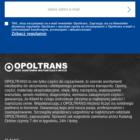
TAK, chcę otrzymywać na e-mail newsletter Opoltrans. Zapisując się na Newsletter
akceptuję regulamin Opoltrans i wyraźam zgodę na otrzymywanie z Opoltrans e-maili z
informacjami handlowymi, promocjami i aktualnościami.
Zobacz regulamin
OPOLTRANS to nie tylko części do ciężarówek, to szeroki asortyment
niezbędny do utrzymania i efektywnego prowadzenia transportu. Opony,
części, materiały eksploatacyjne, oleje, filtry, narzędzia, wyposażenie
warsztatu, serwis mobilny, diagnostyka, wymiana zakupionych części i
gwarancja, że Klient to czego potrzebuje otrzyma w najlepszej jakości i
najniższej cenie. Współpracując z OPOLTRANS możesz liczyć na solidnego
partnera w biznesie. Gwarancją tego jest nasza pasja, profesjonalizm i
zaangażowanie. Szczegóły współpracy uzgodnisz w najbliższym oddziale
OPOLTRANS, zapraszamy. Sprawdź jak wygodnie zamówisz przez Katalog
Online czynny 7 dni w tygodniu, 24h / dobę.