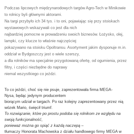
Podczas lipcowych międzynarodowych targów Agro-Tech w Minikowie
to rolnicy byli głównymi aktorami.
Na targi przybyło ich 34 tys. i to oni, pojawiając się przy stoiskach
wystawowych wskazywali co jest dla nich
najbardziej pomocne w prowadzeniu swoich biznesów. Łożysko, olej,
lampki, czy klucze to właśnie najczęściej
pokazywano na stoisku Opoltransu. Asortyment jakim dysponuje m.in.
oddział w Bydgoszczy jest o wiele szerszy,
a dla rolników ma specjalnie przygotowaną ofertę, od ogumienia, przez
filtry, i części niezbędne do naprawy
niemal wszystkiego co jeździ.
To co jeździ, choć się nie psuje, zaprezentowała firma MEGA-
Nysa,
będąc jedynym producentem
biorącym udział w targach. Po raz kolejny zaprezentowany przez nią
wózek Mario, święcił triumf.
To rozwiązanie, które po prostu podoba się rolnikom ze względu na
swoją funkcjonalność,
ponieważ można go spiąć z każdą naczepą –
tłumaczy Honorata Machowska z działu handlowego firmy MEGA w