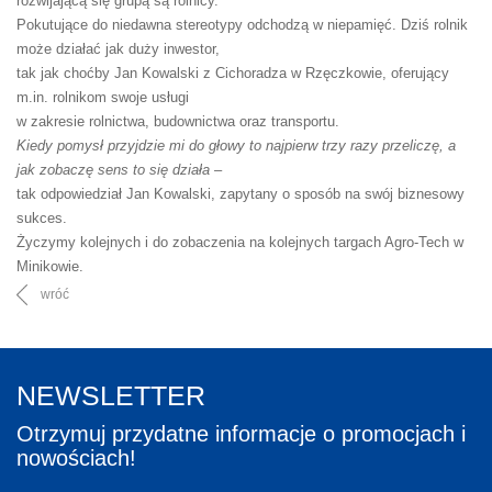
rozwijającą się grupą są rolnicy.
Pokutujące do niedawna stereotypy odchodzą w niepamięć. Dziś rolnik
może działać jak duży inwestor,
tak jak choćby Jan Kowalski z Cichoradza w Rzęczkowie, oferujący
m.in. rolnikom swoje usługi
w zakresie rolnictwa, budownictwa oraz transportu.
Kiedy pomysł przyjdzie mi do głowy to najpierw trzy razy przeliczę, a
jak zobaczę sens to się działa –
tak odpowiedział Jan Kowalski, zapytany o sposób na swój biznesowy
sukces.
Życzymy kolejnych i do zobaczenia na kolejnych targach Agro-Tech w
Minikowie.
wróć
NEWSLETTER
Otrzymuj przydatne informacje o promocjach i
nowościach!