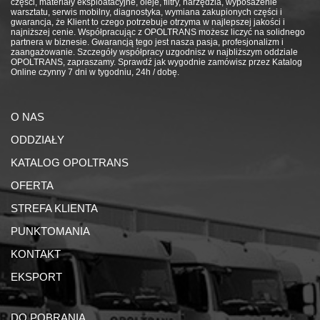
części, materiały eksploatacyjne, oleje, filtry, narzędzia, wyposażenie
warsztatu, serwis mobilny, diagnostyka, wymiana zakupionych części i
gwarancja, że Klient to czego potrzebuje otrzyma w najlepszej jakości i
najniższej cenie. Współpracując z OPOLTRANS możesz liczyć na solidnego
partnera w biznesie. Gwarancją tego jest nasza pasja, profesjonalizm i
zaangażowanie. Szczegóły współpracy uzgodnisz w najbliższym oddziale
OPOLTRANS, zapraszamy. Sprawdź jak wygodnie zamówisz przez Katalog
Online czynny 7 dni w tygodniu, 24h / dobę.
O NAS
ODDZIAŁY
KATALOG OPOLTRANS
OFERTA
STREFA KLIENTA
PUNKTOMANIA
KONTAKT
EKSPORT
DO POBRANIA