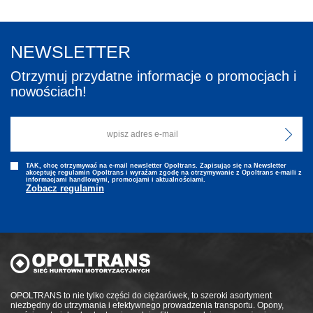
NEWSLETTER
Otrzymuj przydatne informacje o promocjach i
nowościach!
TAK, chcę otrzymywać na e-mail newsletter Opoltrans. Zapisując się na Newsletter
akceptuję regulamin Opoltrans i wyraźam zgodę na otrzymywanie z Opoltrans e-maili z
informacjami handlowymi, promocjami i aktualnościami.
Zobacz regulamin
OPOLTRANS to nie tylko części do ciężarówek, to szeroki asortyment
niezbędny do utrzymania i efektywnego prowadzenia transportu. Opony,