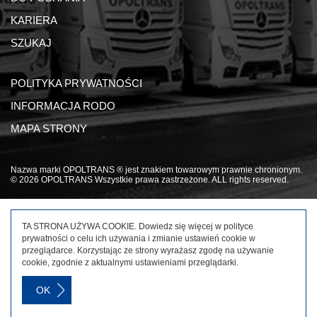
KARIERA
SZUKAJ
POLITYKA PRYWATNOŚCI
INFORMACJA RODO
MAPA STRONY
Nazwa marki OPOLTRANS ® jest znakiem towarowym prawnie chronionym.
© 2026 OPOLTRANS Wszystkie prawa zastrzeżone. ALL rights reserved.
TA STRONA UŻYWA COOKIE. Dowiedz się więcej w
polityce
prywatności
o celu ich używania i zmianie ustawień cookie w
przeglądarce. Korzystając ze strony wyrażasz zgodę na używanie
cookie, zgodnie z aktualnymi ustawieniami przeglądarki.
OK