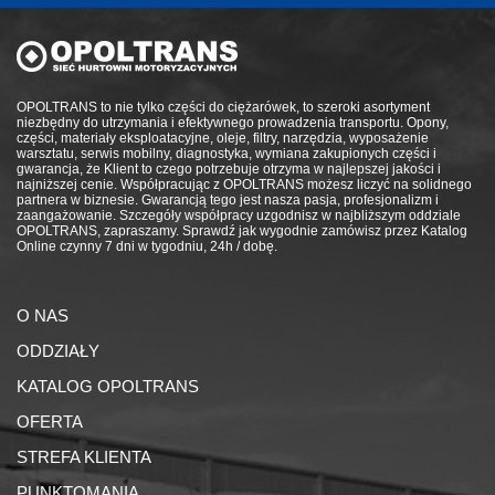
OPOLTRANS to nie tylko części do ciężarówek, to szeroki asortyment
niezbędny do utrzymania i efektywnego prowadzenia transportu. Opony,
części, materiały eksploatacyjne, oleje, filtry, narzędzia, wyposażenie
warsztatu, serwis mobilny, diagnostyka, wymiana zakupionych części i
gwarancja, że Klient to czego potrzebuje otrzyma w najlepszej jakości i
najniższej cenie. Współpracując z OPOLTRANS możesz liczyć na solidnego
partnera w biznesie. Gwarancją tego jest nasza pasja, profesjonalizm i
zaangażowanie. Szczegóły współpracy uzgodnisz w najbliższym oddziale
OPOLTRANS, zapraszamy. Sprawdź jak wygodnie zamówisz przez Katalog
Online czynny 7 dni w tygodniu, 24h / dobę.
O NAS
ODDZIAŁY
KATALOG OPOLTRANS
OFERTA
STREFA KLIENTA
PUNKTOMANIA