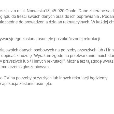
s sp. z o.o. ul. Norweska13; 45-920 Opole. Dane zbierane są d
glądu do treści swoich danych oraz do ich poprawiania . Podan
iezbędne do prowadzenia działań rekrutacyjnych. W każdej chw
wacyjnego zostaną usunięte po zakończonej rekrutacji.
nia swoich danych osobowych na potrzeby przyszłych lub / i in
h dopisać klauzulę “Wyrażam zgodę na przetwarzanie moich da
przyszłych lub / i innych rekrutacji”. Można też tą zgodę wyraz
formularzem zgłoszeniowym.
o CV na potrzeby przyszłych lub innych rekrutacji będziemy
 aplikacja zostanie usunięta.