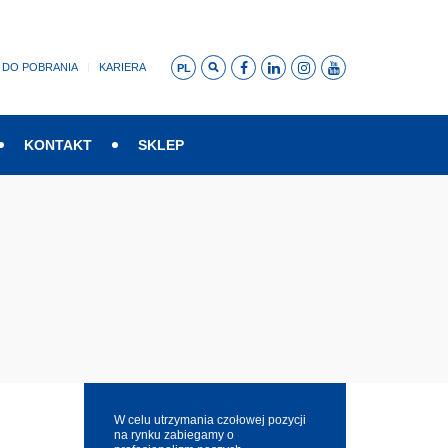
DO POBRANIA
KARIERA
PL
KONTAKT
SKLEP
W celu utrzymania czołowej pozycji
na rynku zabiegamy o