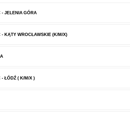
 - JELENIA GÓRA
- KĄTY WROCŁAWSKIE (K/M/X)
RA
 ŁÓDŹ ( K/M/X )