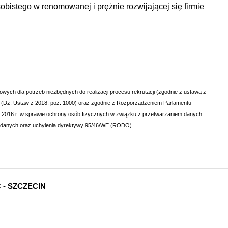
bistego w renomowanej i prężnie rozwijającej się firmie
ch dla potrzeb niezbędnych do realizacji procesu rekrutacji (zgodnie z ustawą z
 (Dz. Ustaw z 2018, poz. 1000) oraz zgodnie z Rozporządzeniem Parlamentu
ia 2016 r. w sprawie ochrony osób fizycznych w związku z przetwarzaniem danych
 danych oraz uchylenia dyrektywy 95/46/WE (RODO).
- SZCZECIN