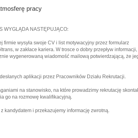
atmosferę pracy
NS WYGLĄDA NASTĘPUJĄCO:
j firmie wysyła swoje CV i list motywacyjny przez formularz
rans, w zakłace kariera. W trosce o dobry przepływ informacji,
ycznie wygenerowaną wiadomość mailową potwierdzającą, że j
adesłanych aplikacji przez Pracowników Działu Rekrutacji.
aganiami na stanowisko, na które prowadzimy rekrutację skont
ia go na rozmowę kwalifikacyjną.
ę z kandydatem i przekazujemy informację zwrotną.