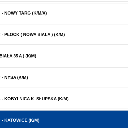
- NOWY TARG (K/M/X)
 PŁOCK ( NOWA BIAŁA ) (K/M)
AŁA 35 A ) (K/M)
- NYSA (K/M)
- KOBYLNICA K. SŁUPSKA (K/M)
- KATOWICE (K/M)