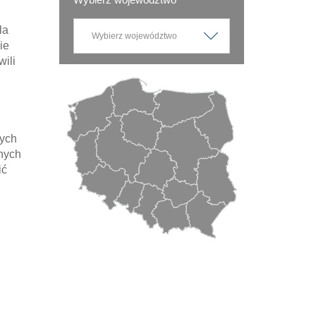
la
ie
ili
nych
nych
ić