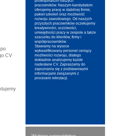
profesjonalizm naszych
pracowników. Naszym kandydatom
oferujemy pracę w stabilnej firmie,
pakiet szkoleń oraz możliwość
rozwoju zawodowego. Od naszych
przyszłych pracowników oczekujemy
kreatywności, uczciwości,
umiejętności pracy w zespole a także
szacunku do klientów, firmy i
współpracowników.
Stawiamy na wysoce
 po
wykwalifikowany personel ceniący
ego CV
możliwości rozwoju, dlatego
dokładnie analizujemy każde
nadesłane CV. Zapraszamy do
zapoznania się z podstawowymi
informacjami związanymi z
procesem rekrutacji.
aktujemy
Wybierz województwo