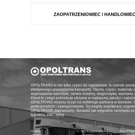
ZAOPATRZENIOWIEC / HANDLOWIEC 
OPOLTRANS to nie tylko części do ciężarówek, to szeroki asort
efektywnego prowadzenia transportu. Opony, części, materiały eks
wyposażenie warsztatu, serwis mobilny, diagnostyka, wymiana 
Klient to czego potrzebuje otrzyma w najlepszej jakości i najni
OPOLTRANS możesz liczyć na solidnego partnera w biznesie. G
profesjonalizm i zaangażowanie. Szczegóły współpracy uzgodn
OPOLTRANS, zapraszamy. Sprawdź jak wygodnie zamówisz prze
tygodniu, 24h / dobę.
O NAS
DO POBRANIA
POLITYKA