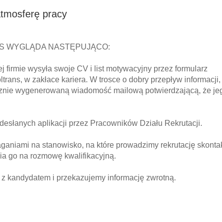
atmosferę pracy
NS WYGLĄDA NASTĘPUJĄCO:
j firmie wysyła swoje CV i list motywacyjny przez formularz
rans, w zakłace kariera. W trosce o dobry przepływ informacji,
ycznie wygenerowaną wiadomość mailową potwierdzającą, że j
adesłanych aplikacji przez Pracowników Działu Rekrutacji.
aganiami na stanowisko, na które prowadzimy rekrutację skont
ia go na rozmowę kwalifikacyjną.
ę z kandydatem i przekazujemy informację zwrotną.