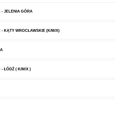
 - JELENIA GÓRA
- KĄTY WROCŁAWSKIE (K/M/X)
RA
 ŁÓDŹ ( K/M/X )