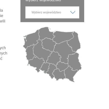
la
ie
ili
nych
nych
ić