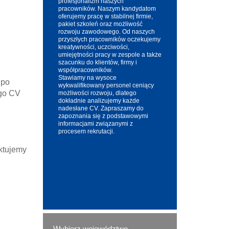
profesjonalizm naszych
pracowników. Naszym kandydatom
oferujemy pracę w stabilnej firmie,
pakiet szkoleń oraz możliwość
rozwoju zawodowego. Od naszych
przyszłych pracowników oczekujemy
kreatywności, uczciwości,
umiejętności pracy w zespole a także
szacunku do klientów, firmy i
współpracowników.
Stawiamy na wysoce
 po
wykwalifikowany personel ceniący
ego CV
możliwości rozwoju, dlatego
dokładnie analizujemy każde
nadesłane CV. Zapraszamy do
zapoznania się z podstawowymi
informacjami związanymi z
procesem rekrutacji.
aktujemy
Wybierz województwo