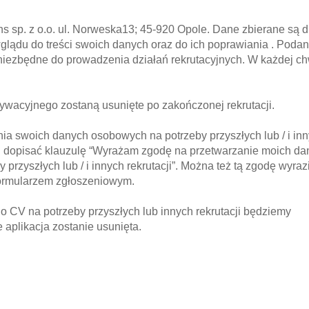
s sp. z o.o. ul. Norweska13; 45-920 Opole. Dane zbierane są d
glądu do treści swoich danych oraz do ich poprawiania . Podan
iezbędne do prowadzenia działań rekrutacyjnych. W każdej chw
wacyjnego zostaną usunięte po zakończonej rekrutacji.
nia swoich danych osobowych na potrzeby przyszłych lub / i in
h dopisać klauzulę “Wyrażam zgodę na przetwarzanie moich da
przyszłych lub / i innych rekrutacji”. Można też tą zgodę wyraz
formularzem zgłoszeniowym.
o CV na potrzeby przyszłych lub innych rekrutacji będziemy
 aplikacja zostanie usunięta.