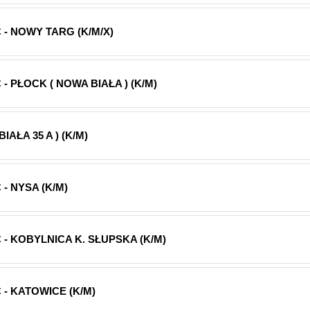
- NOWY TARG (K/M/X)
 PŁOCK ( NOWA BIAŁA ) (K/M)
AŁA 35 A ) (K/M)
- NYSA (K/M)
- KOBYLNICA K. SŁUPSKA (K/M)
- KATOWICE (K/M)