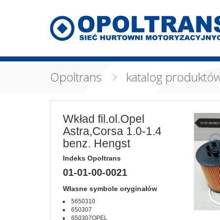
Opoltrans
katalog produktó
Wkład fil.ol.Opel
Astra,Corsa 1.0-1.4
benz. Hengst
Indeks Opoltrans
01-01-00-0021
Własne symbole oryginałów
5650310
650307
650307OPEL