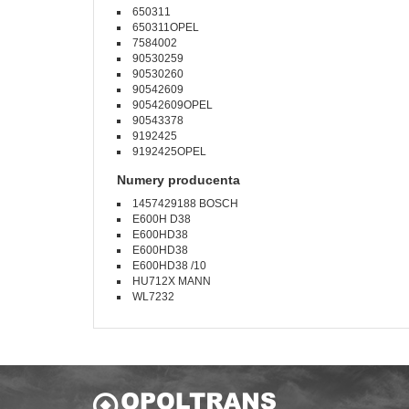
650311
650311OPEL
7584002
90530259
90530260
90542609
90542609OPEL
90543378
9192425
9192425OPEL
Numery producenta
1457429188 BOSCH
E600H D38
E600HD38
E600HD38
E600HD38 /10
HU712X MANN
WL7232