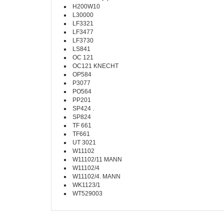
H200W10
L30000
LF3321
LF3477
LF3730
LS841
OC 121
OC121 KNECHT
OP584
P3077
PO564
PP201
SP424 .
SP824
TF 661
TF661
UT 3021
W11102
W11102/11 MANN
W11102/4
W11102/4. MANN
WK1123/1
WT529003