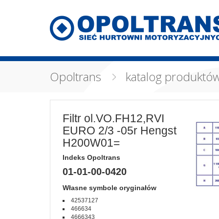
Opoltrans
katalog produktó
Filtr ol.VO.FH12,RVI
EURO 2/3 -05r Hengst
H200W01=
Indeks Opoltrans
01-01-00-0420
Własne symbole oryginałów
42537127
466634
4666343