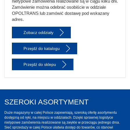
nietypowe zamówienia realizowane są w ciągu kilku dni.
Zamówienie można odebrać osobiście w oddziale
OPOLTRANS lub zamówić dostawę pod wskazany
adres.
Zobacz oddziały
Przejdź do katalogu
Przejdź do sklepu
SZEROKI ASORTYMENT
Duże magazyny w całej Polsce zapewniają, szeroką ofertę asortymentu
dostępną od ręki, na miejscu w oddziałach. Dzięki sprawnej logistyce
nietypowe zamówienia realizowane są zwykle w przeciągu jednego dnia.
Sieć sprzedaży w całej Polsce ułatwia dostęp do towarów, co stanowi