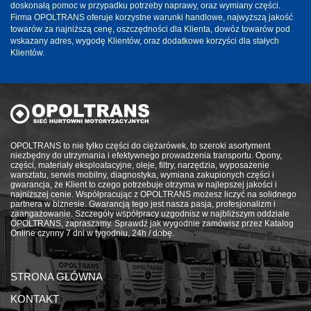
doskonałą pomoc w przypadku potrzeby naprawy, oraz wymiany części.
Firma OPOLTRANS oferuje korzystne warunki handlowe, najwyższą jakość
towarów za najniższą cenę, oszczędności dla Klienta, dowóz towarów pod
wskazany adres, wygodę Klientów, oraz dodatkowe korzyści dla stałych
Klientów.
OPOLTRANS to nie tylko części do ciężarówek, to szeroki asortyment
niezbędny do utrzymania i efektywnego prowadzenia transportu. Opony,
części, materiały eksploatacyjne, oleje, filtry, narzędzia, wyposażenie
warsztatu, serwis mobilny, diagnostyka, wymiana zakupionych części i
gwarancja, że Klient to czego potrzebuje otrzyma w najlepszej jakości i
najniższej cenie. Współpracując z OPOLTRANS możesz liczyć na solidnego
partnera w biznesie. Gwarancją tego jest nasza pasja, profesjonalizm i
zaangażowanie. Szczegóły współpracy uzgodnisz w najbliższym oddziale
OPOLTRANS, zapraszamy. Sprawdź jak wygodnie zamówisz przez Katalog
Online czynny 7 dni w tygodniu, 24h / dobę.
STRONA GŁÓWNA
KONTAKT