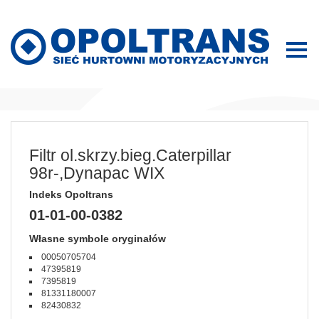
Filtr ol.skrzy.bieg.Caterpillar
98r-,Dynapac WIX
Indeks Opoltrans
01-01-00-0382
Własne symbole oryginałów
00050705704
47395819
7395819
81331180007
82430832