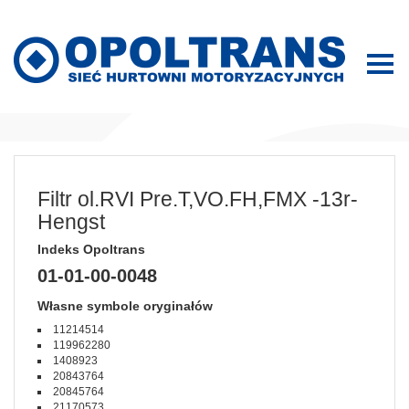
Filtr ol.RVI Pre.T,VO.FH,FMX -13r-
Hengst
Indeks Opoltrans
01-01-00-0048
Własne symbole oryginałów
11214514
119962280
1408923
20843764
20845764
21170573