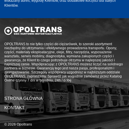
wskazany adres, wygodę Klientów, oraz dodatkowe korzyści dla stałych
Klientów.
OPOLTRANS to nie tylko części do ciężarówek, to szeroki asortyment
niezbędny do utrzymania i efektywnego prowadzenia transportu. Opony,
części, materiały eksploatacyjne, oleje, filtry, narzędzia, wyposażenie
warsztatu, serwis mobilny, diagnostyka, wymiana zakupionych części i
gwarancja, że Klient to czego potrzebuje otrzyma w najlepszej jakości i
najniższej cenie. Współpracując z OPOLTRANS możesz liczyć na solidnego
partnera w biznesie. Gwarancją tego jest nasza pasja, profesjonalizm i
zaangażowanie. Szczegóły współpracy uzgodnisz w najbliższym oddziale
OPOLTRANS, zapraszamy. Sprawdź jak wygodnie zamówisz przez Katalog
Online czynny 7 dni w tygodniu, 24h / dobę.
STRONA GŁÓWNA
KONTAKT
© 2026 Opoltrans