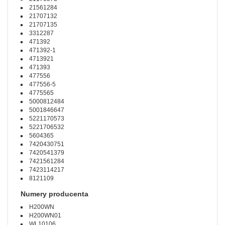
21561284
21707132
21707135
3312287
471392
471392-1
4713921
471393
477556
477556-5
4775565
5000812484
5001846647
5221170573
5221706532
5604365
7420430751
7420541379
7421561284
7423114217
8121109
Numery producenta
H200WN
H200WN01
WL10106