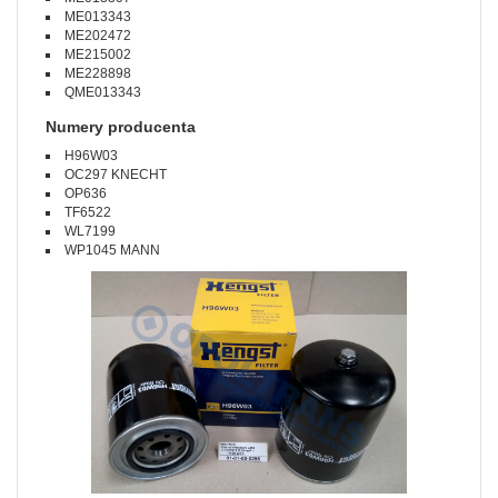
ME013343
ME202472
ME215002
ME228898
QME013343
Numery producenta
H96W03
OC297 KNECHT
OP636
TF6522
WL7199
WP1045 MANN