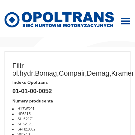
Filtr
ol.hydr.Bomag,Compair,Demag,Kramer
Indeks Opoltrans
01-01-00-0052
Numery producenta
H17WD01
HF6315
SH 62171
SH62171
SPH21002
WD940