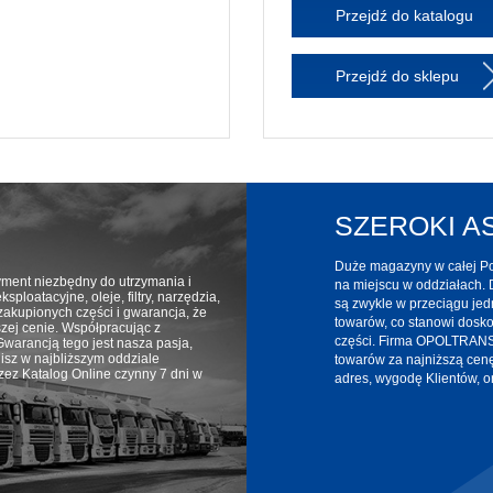
Przejdź do katalogu
Przejdź do sklepu
SZEROKI 
Duże magazyny w całej Pol
yment niezbędny do utrzymania i
na miejscu w oddziałach. 
ploatacyjne, oleje, filtry, narzędzia,
są zwykle w przeciągu jed
zakupionych części i gwarancja, że
towarów, co stanowi dosk
ższej cenie. Współpracując z
części. Firma OPOLTRANS 
warancją tego jest nasza pasja,
isz w najbliższym oddziale
towarów za najniższą cen
z Katalog Online czynny 7 dni w
adres, wygodę Klientów, or