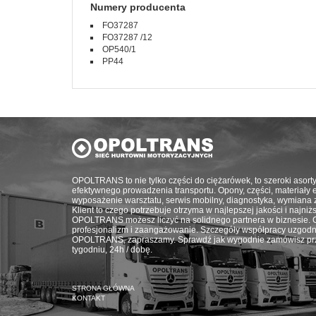
Numery producenta
FO37287
FO37287 /12
OP540/1
PP44
OPOLTRANS to nie tylko części do ciężarówek, to szeroki asort
efektywnego prowadzenia transportu. Opony, części, materiały eks
wyposażenie warsztatu, serwis mobilny, diagnostyka, wymiana 
Klient to czego potrzebuje otrzyma w najlepszej jakości i najni
OPOLTRANS możesz liczyć na solidnego partnera w biznesie. G
profesjonalizm i zaangażowanie. Szczegóły współpracy uzgodn
OPOLTRANS, zapraszamy. Sprawdź jak wygodnie zamówisz prze
tygodniu, 24h / dobę.
STRONA GŁÓWNA
KONTAKT