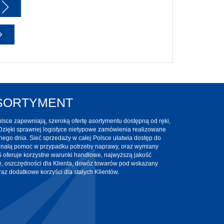
ASORTYMENT
sce zapewniają, szeroką ofertę asortymentu dostępną od ręki,
Dzięki sprawnej logistyce nietypowe zamówienia realizowane
nego dnia. Sieć sprzedaży w całej Polsce ułatwia dostęp do
onałą pomoc w przypadku potrzeby naprawy, oraz wymiany
oferuje korzystne warunki handlowe, najwyższą jakość
ę, oszczędności dla Klienta, dowóz towarów pod wskazany
az dodatkowe korzyści dla stałych Klientów.