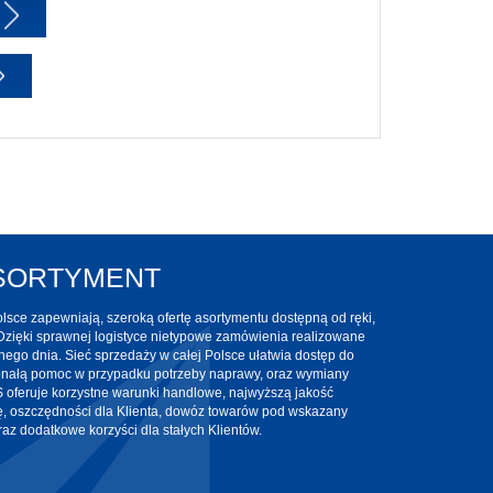
ASORTYMENT
sce zapewniają, szeroką ofertę asortymentu dostępną od ręki,
Dzięki sprawnej logistyce nietypowe zamówienia realizowane
nego dnia. Sieć sprzedaży w całej Polsce ułatwia dostęp do
onałą pomoc w przypadku potrzeby naprawy, oraz wymiany
oferuje korzystne warunki handlowe, najwyższą jakość
ę, oszczędności dla Klienta, dowóz towarów pod wskazany
az dodatkowe korzyści dla stałych Klientów.