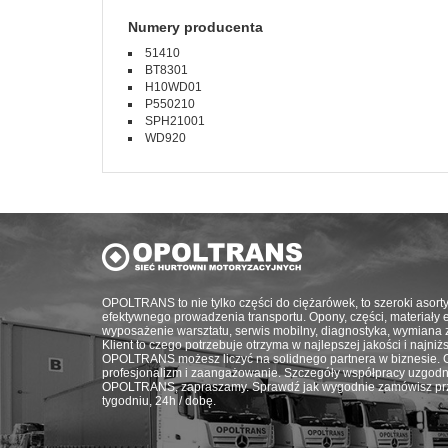
Numery producenta
51410
BT8301
H10WD01
P550210
SPH21001
WD920
OPOLTRANS to nie tylko części do ciężarówek, to szeroki asort
efektywnego prowadzenia transportu. Opony, części, materiały eks
wyposażenie warsztatu, serwis mobilny, diagnostyka, wymiana 
Klient to czego potrzebuje otrzyma w najlepszej jakości i najni
OPOLTRANS możesz liczyć na solidnego partnera w biznesie. G
profesjonalizm i zaangażowanie. Szczegóły współpracy uzgodn
OPOLTRANS, zapraszamy. Sprawdź jak wygodnie zamówisz prze
tygodniu, 24h / dobę.