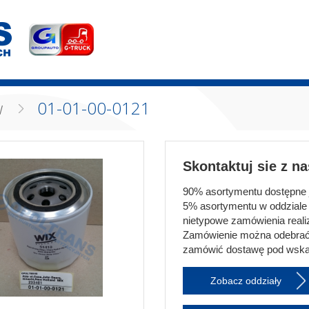
w
01-01-00-0121
Skontaktuj sie z n
90% asortymentu dostępne je
5% asortymentu w oddziale 
nietypowe zamówienia realiz
Zamówienie można odebrać
zamówić dostawę pod wska
Zobacz oddziały