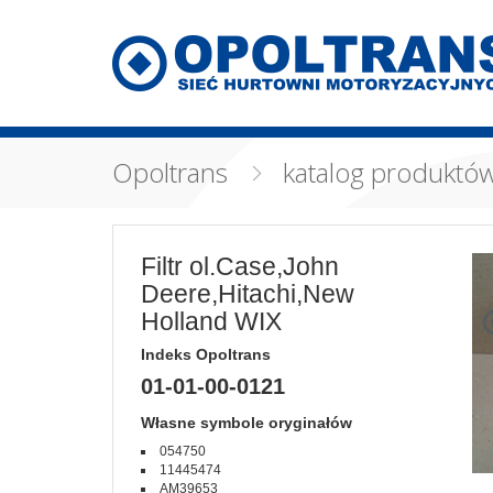
Opoltrans
katalog produktó
Filtr ol.Case,John
Deere,Hitachi,New
Holland WIX
Indeks Opoltrans
01-01-00-0121
Własne symbole oryginałów
054750
11445474
AM39653