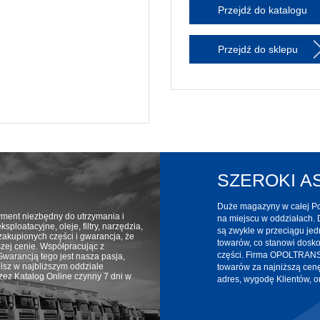
Przejdź do katalogu
Przejdź do sklepu
SZEROKI 
Duże magazyny w całej Pol
yment niezbędny do utrzymania i
na miejscu w oddziałach. 
ploatacyjne, oleje, filtry, narzędzia,
są zwykle w przeciągu jed
zakupionych części i gwarancja, że
towarów, co stanowi dosk
ższej cenie. Współpracując z
części. Firma OPOLTRANS 
warancją tego jest nasza pasja,
isz w najbliższym oddziale
towarów za najniższą cen
z Katalog Online czynny 7 dni w
adres, wygodę Klientów, or