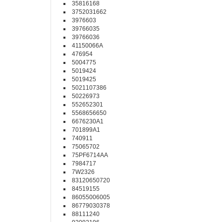
35816168
3752031662
3976603
39766035
39766036
41150066A
476954
5004775
5019424
5019425
5021107386
50226973
552652301
5568656650
6676230A1
701899A1
740911
75065702
75PF6714AA
7984717
7W2326
83120650720
84519155
86055006005
86779030378
88111240