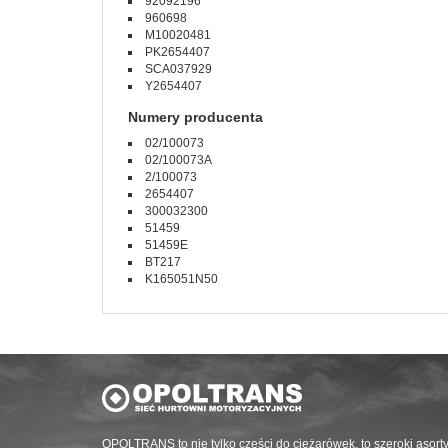
92092196
960698
M10020481
PK2654407
SCA037929
Y2654407
Numery producenta
02/100073
02/100073A
2/100073
2654407
300032300
51459
51459E
BT217
K165051N50
OPOLTRANS to nie tylko części do ciężarówek, to szeroki asort