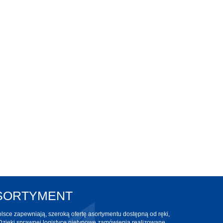
ASORTYMENT
sce zapewniają, szeroką ofertę asortymentu dostępną od ręki,
Dzięki sprawnej logistyce nietypowe zamówienia realizowane