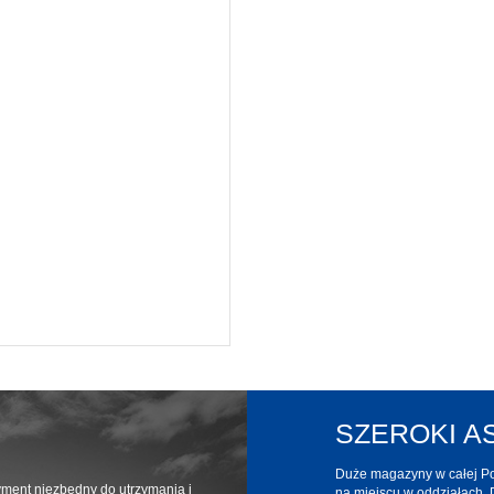
SZEROKI 
Duże magazyny w całej Pol
yment niezbędny do utrzymania i
na miejscu w oddziałach. 