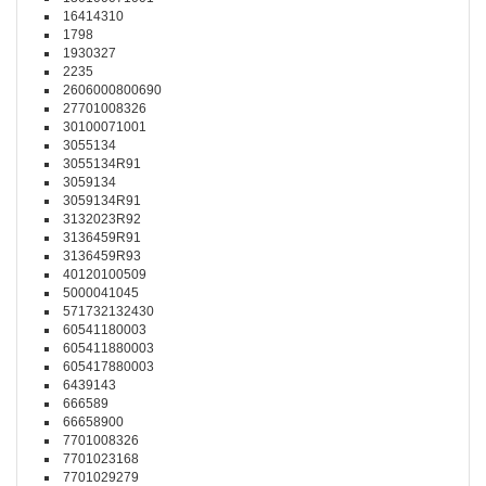
16414310
1798
1930327
2235
2606000800690
27701008326
30100071001
3055134
3055134R91
3059134
3059134R91
3132023R92
3136459R91
3136459R93
40120100509
5000041045
571732132430
60541180003
605411880003
605417880003
6439143
666589
66658900
7701008326
7701023168
7701029279