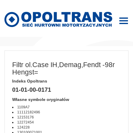
Filtr ol.Case IH,Demag,Fendt -98r
Hengst=
Indeks Opoltrans
01-01-00-0171
Własne symbole oryginałów
1109A7
11112182496
12153176
12272454
124228
130100071001