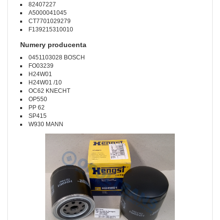
82407227
A5000041045
CT7701029279
F139215310010
Numery producenta
0451103028 BOSCH
FO03239
H24W01
H24W01 /10
OC62 KNECHT
OP550
PP 62
SP415
W930 MANN