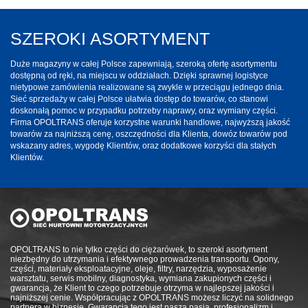
SZEROKI ASORTYMENT
Duże magazyny w całej Polsce zapewniają, szeroką ofertę asortymentu
dostępną od ręki, na miejscu w oddziałach. Dzięki sprawnej logistyce
nietypowe zamówienia realizowane są zwykle w przeciągu jednego dnia.
Sieć sprzedaży w całej Polsce ułatwia dostęp do towarów, co stanowi
doskonałą pomoc w przypadku potrzeby naprawy, oraz wymiany części.
Firma OPOLTRANS oferuje korzystne warunki handlowe, najwyższą jakość
towarów za najniższą cenę, oszczędności dla Klienta, dowóz towarów pod
wskazany adres, wygodę Klientów, oraz dodatkowe korzyści dla stałych
Klientów.
OPOLTRANS to nie tylko części do ciężarówek, to szeroki asortyment
niezbędny do utrzymania i efektywnego prowadzenia transportu. Opony,
części, materiały eksploatacyjne, oleje, filtry, narzędzia, wyposażenie
warsztatu, serwis mobilny, diagnostyka, wymiana zakupionych części i
gwarancja, że Klient to czego potrzebuje otrzyma w najlepszej jakości i
najniższej cenie. Współpracując z OPOLTRANS możesz liczyć na solidnego
partnera w biznesie. Gwarancją tego jest nasza pasja, profesjonalizm i