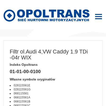
Filtr ol.Audi 4,VW Caddy 1.9 TDi
-04r WIX
Indeks Opoltrans
01-01-00-0100
Własne symbole oryginałów
028115561E
028115561G
068115561
068115561A
068115561B
068115561C