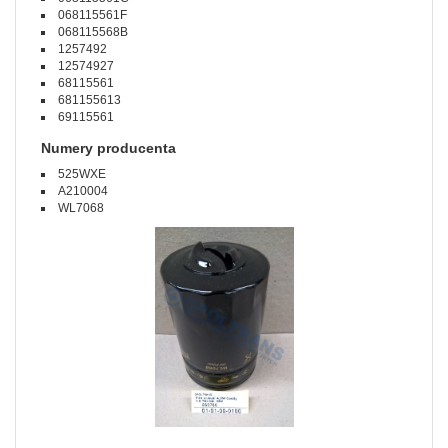
068115561F
068115568B
1257492
12574927
68115561
681155613
69115561
Numery producenta
525WXE
A210004
WL7068