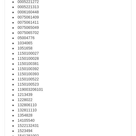
0005221272
0005221313
0006160448
0075061409
0075061411
0075065049
0075065702
05004776
1034065
1051658
1150100027
1150100028
1150100381
1150100392
1150100393
1150100522
1150100523
119003206101
1213439
1228022
132806110
132811110
1354828
14105540
1522132431
1523494