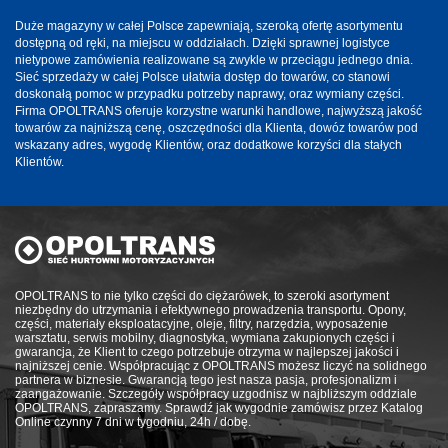
Duże magazyny w całej Polsce zapewniają, szeroką ofertę asortymentu
dostępną od ręki, na miejscu w oddziałach. Dzięki sprawnej logistyce
nietypowe zamówienia realizowane są zwykle w przeciągu jednego dnia.
Sieć sprzedaży w całej Polsce ułatwia dostęp do towarów, co stanowi
doskonałą pomoc w przypadku potrzeby naprawy, oraz wymiany części.
Firma OPOLTRANS oferuje korzystne warunki handlowe, najwyższą jakość
towarów za najniższą cenę, oszczędności dla Klienta, dowóz towarów pod
wskazany adres, wygodę Klientów, oraz dodatkowe korzyści dla stałych
Klientów.
OPOLTRANS to nie tylko części do ciężarówek, to szeroki asortyment
niezbędny do utrzymania i efektywnego prowadzenia transportu. Opony,
części, materiały eksploatacyjne, oleje, filtry, narzędzia, wyposażenie
warsztatu, serwis mobilny, diagnostyka, wymiana zakupionych części i
gwarancja, że Klient to czego potrzebuje otrzyma w najlepszej jakości i
najniższej cenie. Współpracując z OPOLTRANS możesz liczyć na solidnego
partnera w biznesie. Gwarancją tego jest nasza pasja, profesjonalizm i
zaangażowanie. Szczegóły współpracy uzgodnisz w najbliższym oddziale
OPOLTRANS, zapraszamy. Sprawdź jak wygodnie zamówisz przez Katalog
Online czynny 7 dni w tygodniu, 24h / dobę.