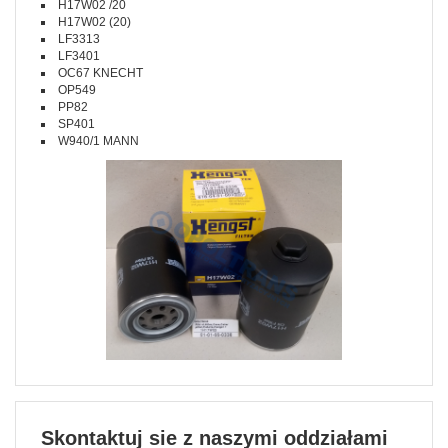
H17W02 /20
H17W02 (20)
LF3313
LF3401
OC67 KNECHT
OP549
PP82
SP401
W940/1 MANN
Skontaktuj sie z naszymi oddziałami